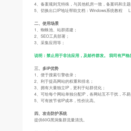
4、备案规则无特殊，与其他机房一致，备案码和主
5、切换出口IP地址帮助文档：Windows系统教程 L
二、使用场景
1、蜘蛛池、站群搭建；
2、SEO工具部署；
3、采集应用等；
说明：禁止用于非法应用，及邮件群发。 我司有严
三、多IP优势
1、便于搜索引擎收录；
2、利于提高网站的权重和排名；
3、拥有大量独立IP，更利于站群优化；
4、可给每个网站单独分配IP，各网站互不干扰，不
5、可有效节省IP成本，性价比高。
四、攻击防护系统
提供60G黑洞集群流量清洗。