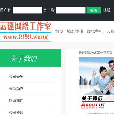
用户名:
密 码:
注册
首页
域名注册
虚拟主机
云
云速网络技术工作室首页
关于我们
公司介绍
最新动态
联系我们
公司资质