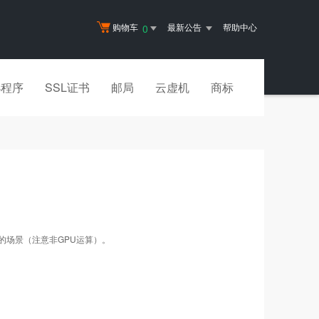
购物车
最新公告
帮助中心
0
小程序
SSL证书
邮局
云虚机
商标
的场景（注意非GPU运算）。