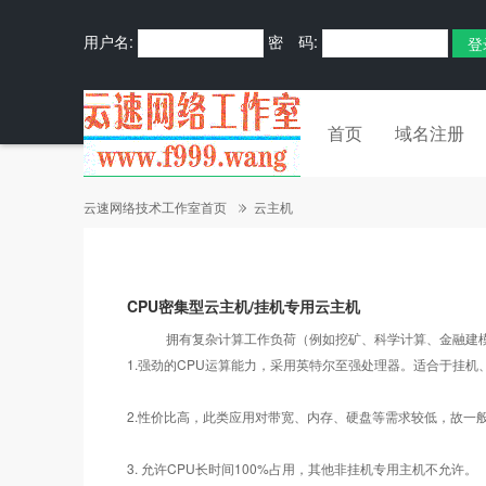
用户名:
密 码:
首页
域名注册
云速网络技术工作室首页
云主机
CPU密集型云主机/挂机专用云主机
拥有复杂计算工作负荷（例如挖矿、科学计算、金融建模等需
1.强劲的CPU运算能力，采用英特尔至强处理器。适合于挂机
2.性价比高，此类应用对带宽、内存、硬盘等需求较低，故一般推荐以
3. 允许CPU长时间100%占用，其他非挂机专用主机不允许。