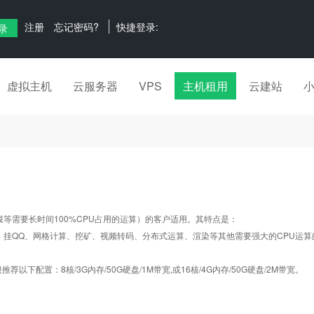
注册
忘记密码?
快捷登录:
虚拟主机
云服务器
VPS
主机租用
云建站
要长时间100%CPU占用的运算）的客户适用。其特点是：
、挂QQ、网格计算、挖矿、视频转码、分布式运算、渲染等其他需要强大的CPU运算
下配置：8核/3G内存/50G硬盘/1M带宽,或16核/4G内存/50G硬盘/2M带宽。