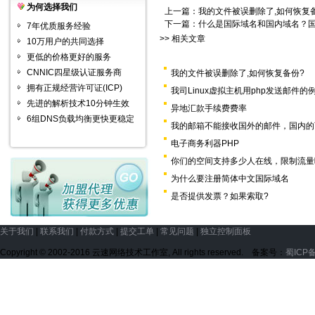
为何选择我们
上一篇：
我的文件被误删除了,如何恢复
下一篇：
什么是国际域名和国内域名？
7年优质服务经验
>> 相关文章
10万用户的共同选择
更低的价格更好的服务
CNNIC四星级认证服务商
我的文件被误删除了,如何恢复备份?
拥有正规经营许可证(ICP)
我司Linux虚拟主机用php发送邮件的
先进的解析技术10分钟生效
异地汇款手续费费率
6组DNS负载均衡更快更稳定
我的邮箱不能接收国外的邮件，国内的
电子商务利器PHP
你们的空间支持多少人在线，限制流量
为什么要注册简体中文国际域名
是否提供发票？如果索取?
关于我们
|
联系我们
|
付款方式
|
提交工单
|
常见问题
|
独立控制面板
Copyright © 2002-2016 云速网络技术工作室, All rights reserved. 备案号：
蜀ICP备