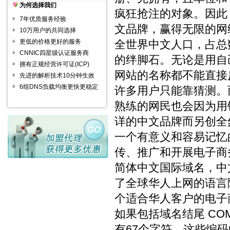
为何选择我们
疯狂抢注的对象。因此
7年优质服务经验
文品牌，赢得无限的网
10万用户的共同选择
更低的价格更好的服务
全世界中文人口，占总
CNNIC四星级认证服务商
的绊脚石。无论是用自
拥有正规经营许可证(ICP)
网站的名称都不能直接
先进的解析技术10分钟生效
6组DNS负载均衡更快更稳定
许多用户只能靠猜测。
熟练的网民也会因为用
详的中文品牌而另创全
一个有意义和容易记忆
传、推广和开展电子商
简体中文国际域名，中文
了全球华人上网的语言
个适合华人客户的电子
如果包括域名结尾 CO
有67个字符。这些编