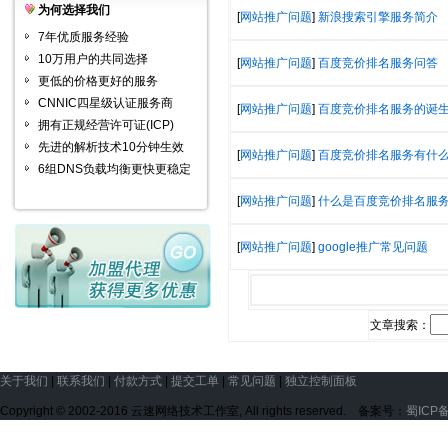
为何选择我们
[
网站推广问题
]
新浪搜索引擎服务简介
7年优质服务经验
10万用户的共同选择
[
网站推广问题
]
百度竞价排名服务问答
更低的价格更好的服务
CNNIC四星级认证服务商
[
网站推广问题
]
百度竞价排名服务的诞
拥有正规经营许可证(ICP)
先进的解析技术10分钟生效
[
网站推广问题
]
百度竞价排名服务有什
6组DNS负载均衡更快更稳定
[
网站推广问题
]
什么是百度竞价排名服
[
网站推广问题
]
google推广常见问题
文章搜索：
关于我们
|
联系我们
|
付款方式
|
提交工单
|
常见问题
|
独立控制面板
Copyright © 2002-2016 云速网络技术工作室, All rights reserved. 备案号：
蜀ICP备